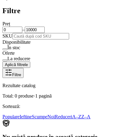
Filtre
Preț
–
SKU
Disponibilitate
În stoc
Oferte
La reducere
Aplică filtrele
Filtre
Rezultate catalog
Total:
0
produse
·
1
pagină
Sortează:
Populare
Ieftine
Scumpe
Noi
Reduceri
A–Z
Z–A
Nu există produse în această categorie.