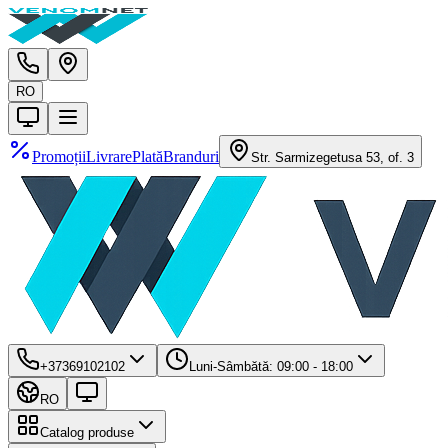
RO
Promoții
Livrare
Plată
Branduri
Str. Sarmizegetusa 53, of. 3
+37369102102
Luni-Sâmbătă: 09:00 - 18:00
RO
Catalog produse