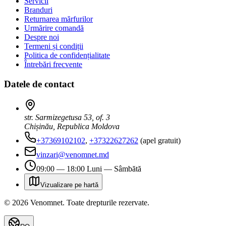
Servicii
Branduri
Returnarea mărfurilor
Urmărire comandă
Despre noi
Termeni și condiții
Politica de confidențialitate
Întrebări frecvente
Datele de contact
str. Sarmizegetusa 53, of. 3
Chișinău, Republica Moldova
+37369102102
,
+37322627262
(apel gratuit)
vinzari@venomnet.md
09:00 — 18:00 Luni — Sâmbătă
Vizualizare pe hartă
©
2026
Venomnet
.
Toate drepturile rezervate.