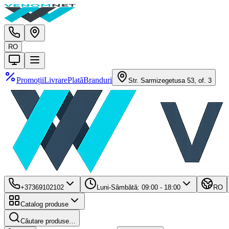
RO
Promoții
Livrare
Plată
Branduri
Str. Sarmizegetusa 53, of. 3
+37369102102
Luni-Sâmbătă: 09:00 - 18:00
RO
Catalog produse
Căutare produse…