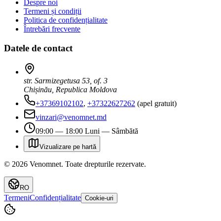
Despre noi
Termeni și condiții
Politica de confidențialitate
Întrebări frecvente
Datele de contact
str. Sarmizegetusa 53, of. 3
Chișinău, Republica Moldova
+37369102102
,
+37322627262
(apel gratuit)
vinzari@venomnet.md
09:00 — 18:00 Luni — Sâmbătă
Vizualizare pe hartă
©
2026
Venomnet
.
Toate drepturile rezervate.
RO
Termeni
Confidențialitate
Cookie-uri