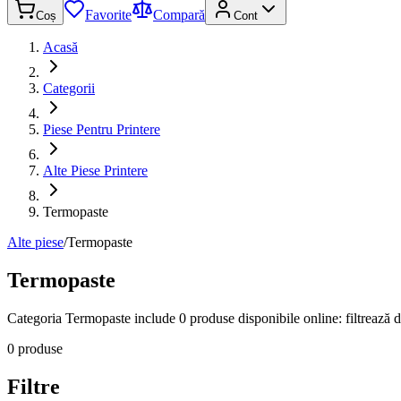
Favorite
Compară
Coș
Cont
Acasă
Categorii
Piese Pentru Printere
Alte Piese Printere
Termopaste
Alte piese
/
Termopaste
Termopaste
Categoria Termopaste include 0 produse disponibile online: filtrează du
0 produse
Filtre