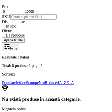
Preț
–
SKU
Disponibilitate
În stoc
Oferte
La reducere
Aplică filtrele
Filtre
Rezultate catalog
Total:
0
produse
·
1
pagină
Sortează:
Populare
Ieftine
Scumpe
Noi
Reduceri
A–Z
Z–A
Nu există produse în această categorie.
Magazin online