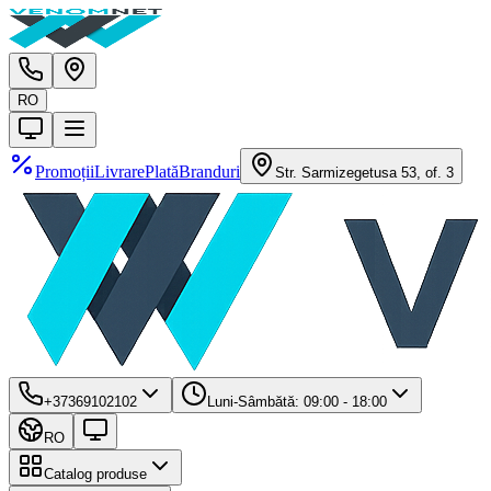
RO
Promoții
Livrare
Plată
Branduri
Str. Sarmizegetusa 53, of. 3
+37369102102
Luni-Sâmbătă: 09:00 - 18:00
RO
Catalog produse