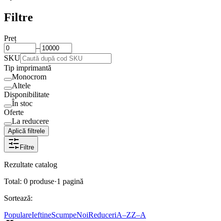
Filtre
Preț
–
SKU
Tip imprimantă
Monocrom
Altele
Disponibilitate
În stoc
Oferte
La reducere
Aplică filtrele
Filtre
Rezultate catalog
Total:
0
produse
·
1
pagină
Sortează:
Populare
Ieftine
Scumpe
Noi
Reduceri
A–Z
Z–A