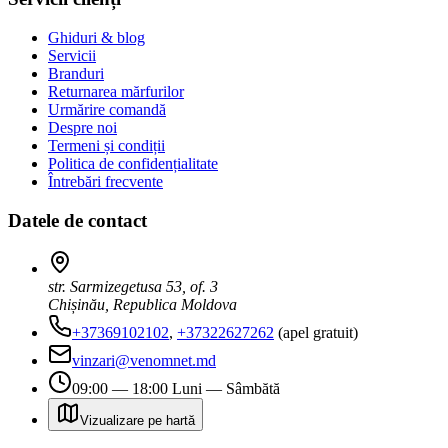
Ghiduri & blog
Servicii
Branduri
Returnarea mărfurilor
Urmărire comandă
Despre noi
Termeni și condiții
Politica de confidențialitate
Întrebări frecvente
Datele de contact
str. Sarmizegetusa 53, of. 3
Chișinău, Republica Moldova
+37369102102
,
+37322627262
(apel gratuit)
vinzari@venomnet.md
09:00 — 18:00 Luni — Sâmbătă
Vizualizare pe hartă