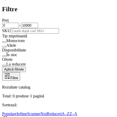
Filtre
Preț
–
SKU
Tip imprimantă
Monocrom
Altele
Disponibilitate
În stoc
Oferte
La reducere
Aplică filtrele
Filtre
Rezultate catalog
Total:
0
produse
·
1
pagină
Sortează:
Populare
Ieftine
Scumpe
Noi
Reduceri
A–Z
Z–A