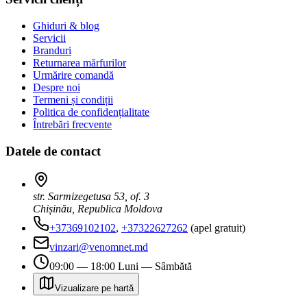
Ghiduri & blog
Servicii
Branduri
Returnarea mărfurilor
Urmărire comandă
Despre noi
Termeni și condiții
Politica de confidențialitate
Întrebări frecvente
Datele de contact
str. Sarmizegetusa 53, of. 3
Chișinău, Republica Moldova
+37369102102
,
+37322627262
(apel gratuit)
vinzari@venomnet.md
09:00 — 18:00 Luni — Sâmbătă
Vizualizare pe hartă