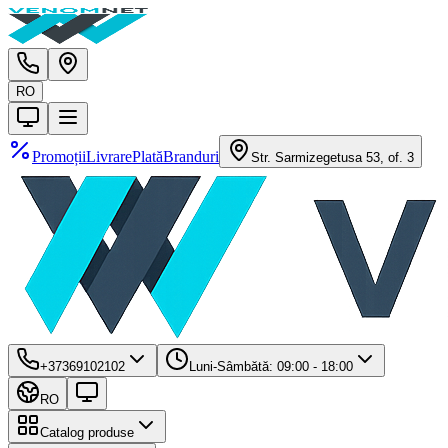
RO
Promoții
Livrare
Plată
Branduri
Str. Sarmizegetusa 53, of. 3
+37369102102
Luni-Sâmbătă: 09:00 - 18:00
RO
Catalog produse