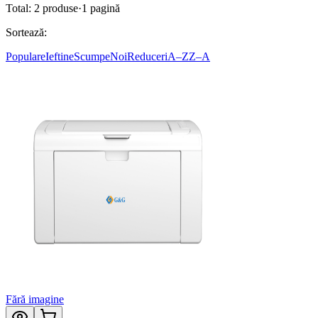
Total:
2
produse
·
1
pagină
Sortează:
Populare
Ieftine
Scumpe
Noi
Reduceri
A–Z
Z–A
Fără imagine