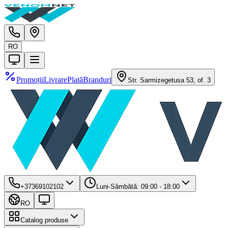
RO
Promoții
Livrare
Plată
Branduri
Str. Sarmizegetusa 53, of. 3
+37369102102
Luni-Sâmbătă: 09:00 - 18:00
RO
Catalog produse