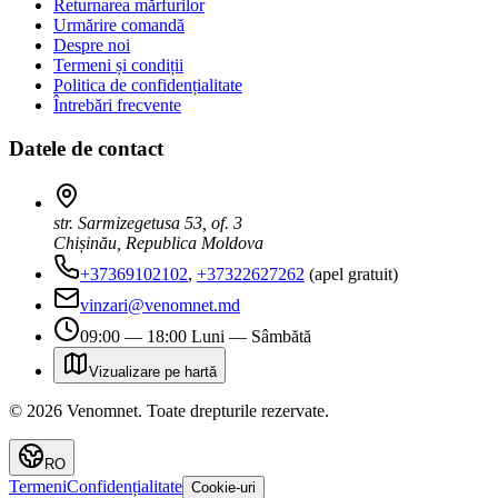
Returnarea mărfurilor
Urmărire comandă
Despre noi
Termeni și condiții
Politica de confidențialitate
Întrebări frecvente
Datele de contact
str. Sarmizegetusa 53, of. 3
Chișinău, Republica Moldova
+37369102102
,
+37322627262
(apel gratuit)
vinzari@venomnet.md
09:00 — 18:00 Luni — Sâmbătă
Vizualizare pe hartă
©
2026
Venomnet
.
Toate drepturile rezervate.
RO
Termeni
Confidențialitate
Cookie-uri