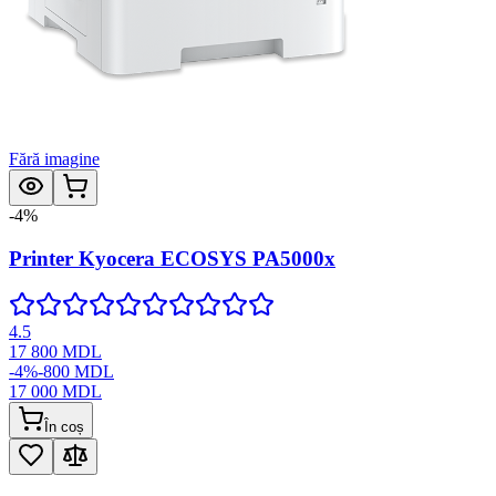
Fără imagine
-
4
%
Printer Kyocera ECOSYS PA5000x
4.5
17 800
MDL
-
4
%
-
800
MDL
17 000
MDL
În coș