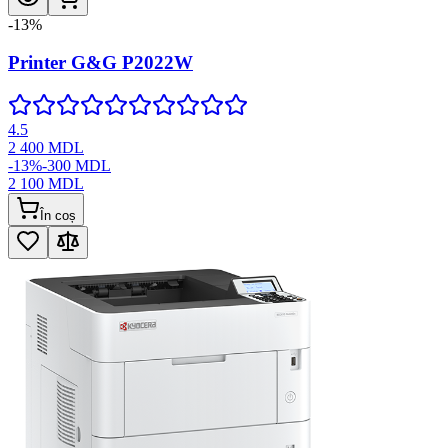
-
13
%
Printer G&G P2022W
4.5
2 400
MDL
-
13
%
-
300
MDL
2 100
MDL
În coș