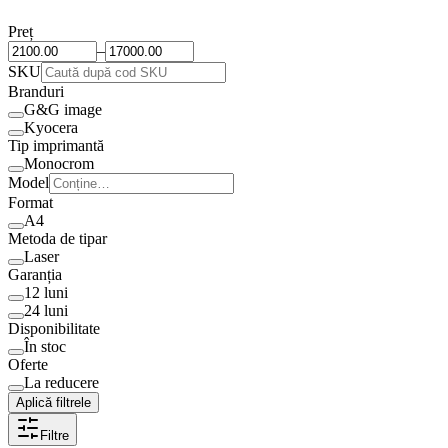
Preț
–
SKU
Branduri
G&G image
Kyocera
Tip imprimantă
Monocrom
Model
Format
A4
Metoda de tipar
Laser
Garanția
12 luni
24 luni
Disponibilitate
În stoc
Oferte
La reducere
Aplică filtrele
Filtre