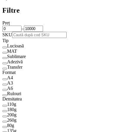
Filtre
Preț
–
SKU
Tip
Lucioasă
MAT
Sublimare
Adezivă
Transfer
Format
A4
A3
A6
Rulouri
Densitatea
110g
180g
200g
260g
80g
135g