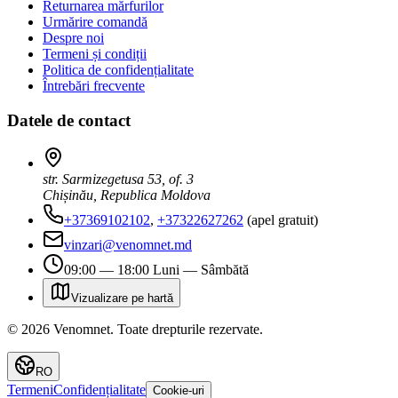
Returnarea mărfurilor
Urmărire comandă
Despre noi
Termeni și condiții
Politica de confidențialitate
Întrebări frecvente
Datele de contact
str. Sarmizegetusa 53, of. 3
Chișinău, Republica Moldova
+37369102102
,
+37322627262
(apel gratuit)
vinzari@venomnet.md
09:00 — 18:00 Luni — Sâmbătă
Vizualizare pe hartă
©
2026
Venomnet
.
Toate drepturile rezervate.
RO
Termeni
Confidențialitate
Cookie-uri