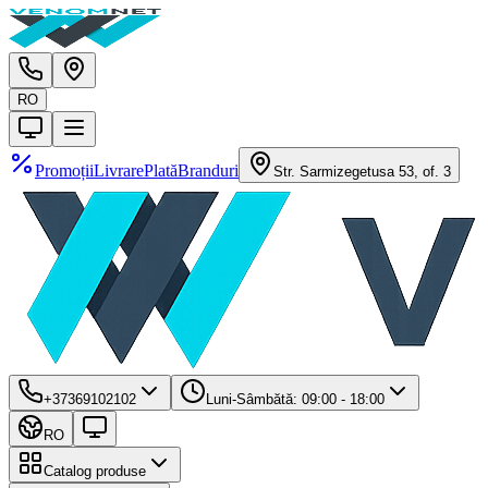
RO
Promoții
Livrare
Plată
Branduri
Str. Sarmizegetusa 53, of. 3
+37369102102
Luni-Sâmbătă: 09:00 - 18:00
RO
Catalog produse