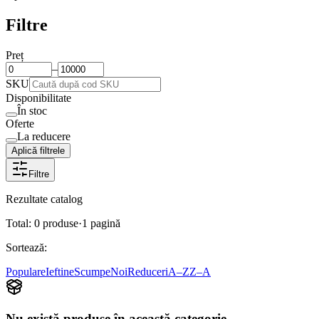
Filtre
Preț
–
SKU
Disponibilitate
În stoc
Oferte
La reducere
Aplică filtrele
Filtre
Rezultate catalog
Total:
0
produse
·
1
pagină
Sortează:
Populare
Ieftine
Scumpe
Noi
Reduceri
A–Z
Z–A
Nu există produse în această categorie.