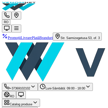
RO
Promoții
Livrare
Plată
Branduri
Str. Sarmizegetusa 53, of. 3
+37369102102
Luni-Sâmbătă: 09:00 - 18:00
RO
Catalog produse