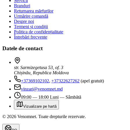
Servicii
Branduri
Returnarea mărfurilor
Urmărire comandă
Despre noi
Termeni și condiții
Politica de confidențialitate
Întrebări frecvente
Datele de contact
str. Sarmizegetusa 53, of. 3
Chișinău, Republica Moldova
+37369102102
,
+37322627262
(apel gratuit)
vinzari@venomnet.md
09:00 — 18:00 Luni — Sâmbătă
Vizualizare pe hartă
©
2026
Venomnet
.
Toate drepturile rezervate.