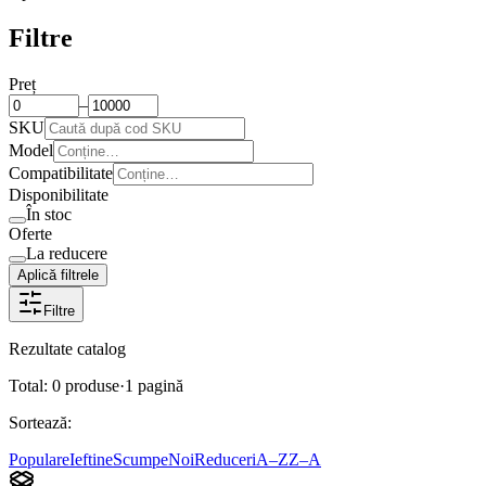
Filtre
Preț
–
SKU
Model
Compatibilitate
Disponibilitate
În stoc
Oferte
La reducere
Aplică filtrele
Filtre
Rezultate catalog
Total:
0
produse
·
1
pagină
Sortează:
Populare
Ieftine
Scumpe
Noi
Reduceri
A–Z
Z–A