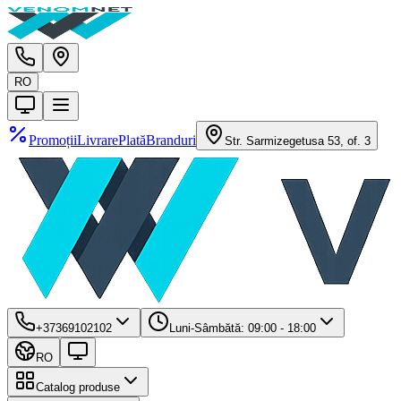
RO
Promoții
Livrare
Plată
Branduri
Str. Sarmizegetusa 53, of. 3
+37369102102
Luni-Sâmbătă: 09:00 - 18:00
RO
Catalog produse