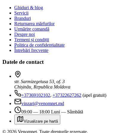
Ghiduri & blog
Servicii
Branduri
Returnarea mărfurilor
Urmărire comandă
Despre noi
Termeni și condiții
Politica de confidențialitate
Întrebări frecvente
Datele de contact
str. Sarmizegetusa 53, of. 3
Chișinău, Republica Moldova
+37369102102
,
+37322627262
(apel gratuit)
vinzari@venomnet.md
09:00 — 18:00 Luni — Sâmbătă
Vizualizare pe hartă
©
2026
Venomnet
.
Toate drepturile rezervate.