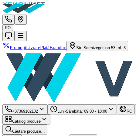
RO
Promoții
Livrare
Plată
Branduri
Str. Sarmizegetusa 53, of. 3
+37369102102
Luni-Sâmbătă: 09:00 - 18:00
RO
Catalog produse
Căutare produse…