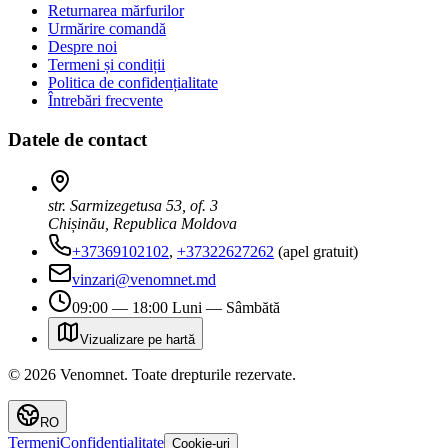
Returnarea mărfurilor
Urmărire comandă
Despre noi
Termeni și condiții
Politica de confidențialitate
Întrebări frecvente
Datele de contact
str. Sarmizegetusa 53, of. 3
Chișinău, Republica Moldova
+37369102102
,
+37322627262
(apel gratuit)
vinzari@venomnet.md
09:00 — 18:00 Luni — Sâmbătă
Vizualizare pe hartă
©
2026
Venomnet
.
Toate drepturile rezervate.
RO
Termeni
Confidențialitate
Cookie-uri