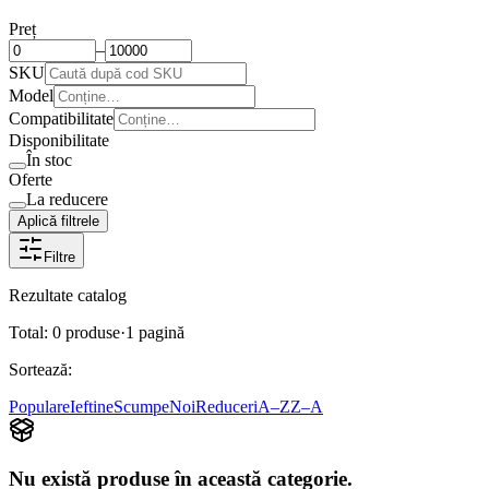
Preț
–
SKU
Model
Compatibilitate
Disponibilitate
În stoc
Oferte
La reducere
Aplică filtrele
Filtre
Rezultate catalog
Total:
0
produse
·
1
pagină
Sortează:
Populare
Ieftine
Scumpe
Noi
Reduceri
A–Z
Z–A
Nu există produse în această categorie.