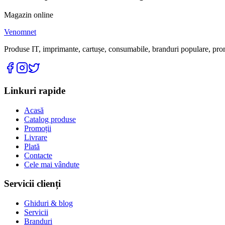
Magazin online
Venomnet
Produse IT, imprimante, cartușe, consumabile, branduri populare, promoț
Linkuri rapide
Acasă
Catalog produse
Promoții
Livrare
Plată
Contacte
Cele mai vândute
Servicii clienți
Ghiduri & blog
Servicii
Branduri