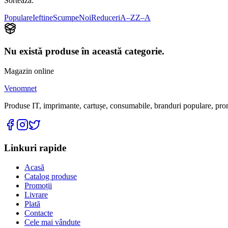
Sortează:
Populare
Ieftine
Scumpe
Noi
Reduceri
A–Z
Z–A
Nu există produse în această categorie.
Magazin online
Venomnet
Produse IT, imprimante, cartușe, consumabile, branduri populare, promoț
Linkuri rapide
Acasă
Catalog produse
Promoții
Livrare
Plată
Contacte
Cele mai vândute