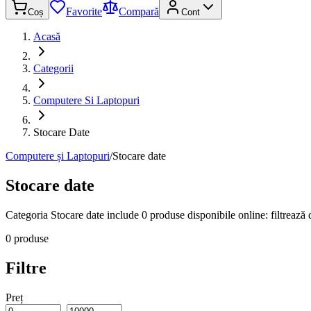
Favorite
Compară
Coș
Cont
Acasă
Categorii
Computere Si Laptopuri
Stocare Date
Computere și Laptopuri
/
Stocare date
Stocare date
Categoria Stocare date include 0 produse disponibile online: filtrează d
0 produse
Filtre
Preț
–