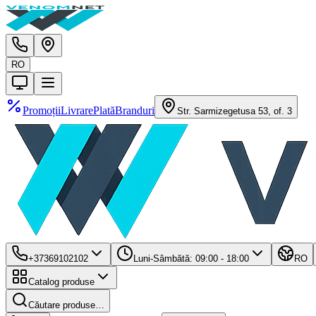
RO
Promoții
Livrare
Plată
Branduri
Str. Sarmizegetusa 53, of. 3
+37369102102
Luni-Sâmbătă: 09:00 - 18:00
RO
Catalog produse
Căutare produse…