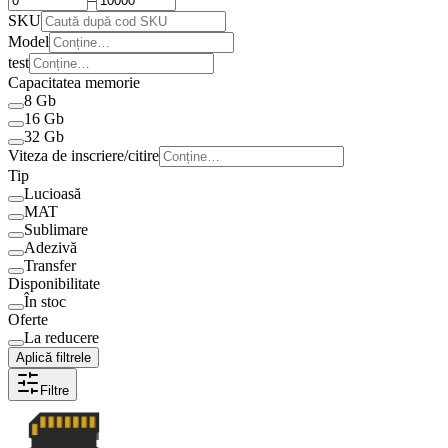
SKU
Model
test
Capacitatea memorie
8 Gb
16 Gb
32 Gb
Viteza de inscriere/citire
Tip
Lucioasă
MAT
Sublimare
Adezivă
Transfer
Disponibilitate
În stoc
Oferte
La reducere
Aplică filtrele
Filtre