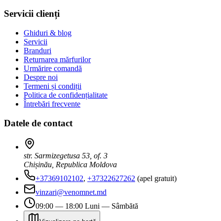
Servicii clienți
Ghiduri & blog
Servicii
Branduri
Returnarea mărfurilor
Urmărire comandă
Despre noi
Termeni și condiții
Politica de confidențialitate
Întrebări frecvente
Datele de contact
str. Sarmizegetusa 53, of. 3
Chișinău, Republica Moldova
+37369102102
,
+37322627262
(apel gratuit)
vinzari@venomnet.md
09:00 — 18:00 Luni — Sâmbătă