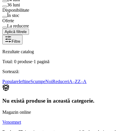
36 luni
Disponibilitate
În stoc
Oferte
La reducere
Aplică filtrele
Filtre
Rezultate catalog
Total:
0
produse
·
1
pagină
Sortează:
Populare
Ieftine
Scumpe
Noi
Reduceri
A–Z
Z–A
Nu există produse în această categorie.
Magazin online
Venomnet