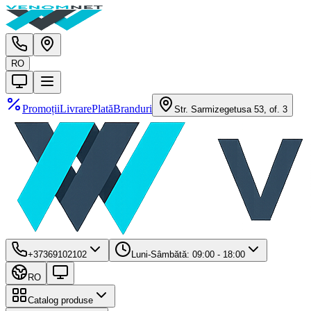
RO
Promoții
Livrare
Plată
Branduri
Str. Sarmizegetusa 53, of. 3
+37369102102
Luni-Sâmbătă: 09:00 - 18:00
RO
Catalog produse