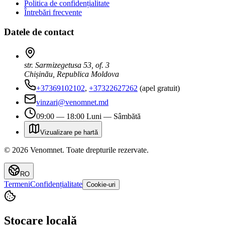
Politica de confidențialitate
Întrebări frecvente
Datele de contact
str. Sarmizegetusa 53, of. 3
Chișinău, Republica Moldova
+37369102102
,
+37322627262
(apel gratuit)
vinzari@venomnet.md
09:00 — 18:00 Luni — Sâmbătă
Vizualizare pe hartă
©
2026
Venomnet
.
Toate drepturile rezervate.
RO
Termeni
Confidențialitate
Cookie-uri
Stocare locală