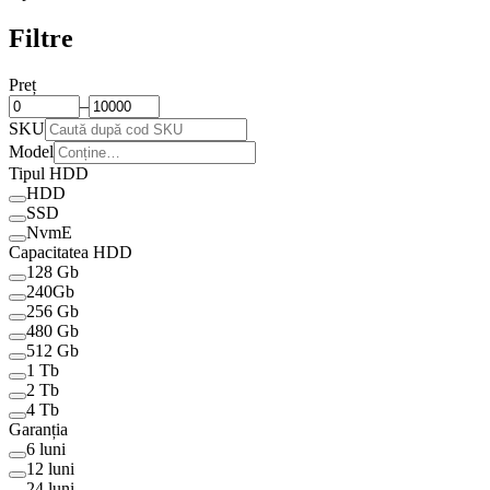
Filtre
Preț
–
SKU
Model
Tipul HDD
HDD
SSD
NvmE
Capacitatea HDD
128 Gb
240Gb
256 Gb
480 Gb
512 Gb
1 Tb
2 Tb
4 Tb
Garanția
6 luni
12 luni
24 luni