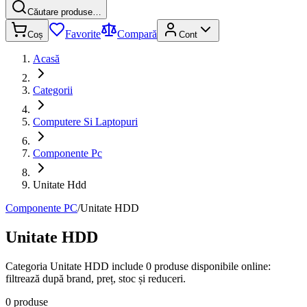
Căutare produse…
Favorite
Compară
Coș
Cont
Acasă
Categorii
Computere Si Laptopuri
Componente Pc
Unitate Hdd
Componente PC
/
Unitate HDD
Unitate HDD
Categoria Unitate HDD include 0 produse disponibile online:
filtrează după brand, preț, stoc și reduceri.
0 produse