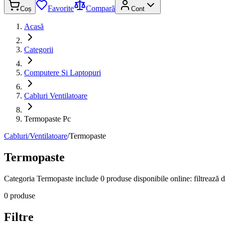
Favorite
Compară
Coș
Cont
Acasă
Categorii
Computere Si Laptopuri
Cabluri Ventilatoare
Termopaste Pc
Cabluri/Ventilatoare
/
Termopaste
Termopaste
Categoria Termopaste include 0 produse disponibile online: filtrează du
0 produse
Filtre