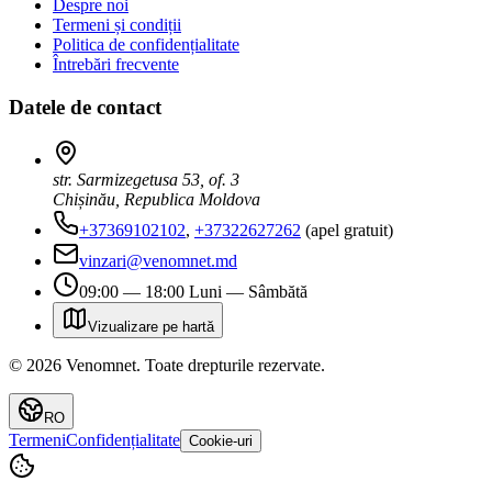
Despre noi
Termeni și condiții
Politica de confidențialitate
Întrebări frecvente
Datele de contact
str. Sarmizegetusa 53, of. 3
Chișinău, Republica Moldova
+37369102102
,
+37322627262
(apel gratuit)
vinzari@venomnet.md
09:00 — 18:00 Luni — Sâmbătă
Vizualizare pe hartă
©
2026
Venomnet
.
Toate drepturile rezervate.
RO
Termeni
Confidențialitate
Cookie-uri