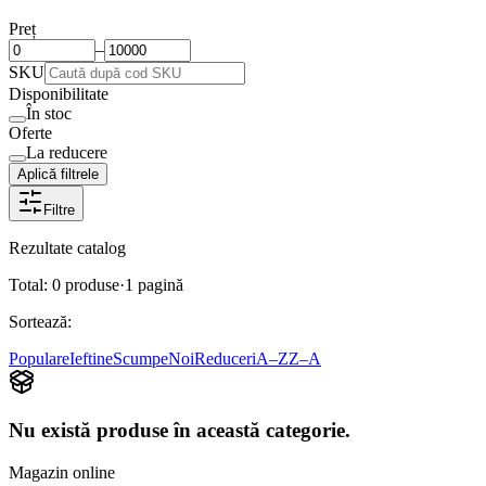
Preț
–
SKU
Disponibilitate
În stoc
Oferte
La reducere
Aplică filtrele
Filtre
Rezultate catalog
Total:
0
produse
·
1
pagină
Sortează:
Populare
Ieftine
Scumpe
Noi
Reduceri
A–Z
Z–A
Nu există produse în această categorie.
Magazin online