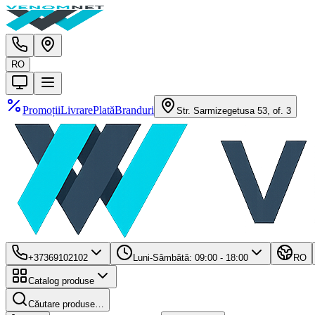
RO
Promoții
Livrare
Plată
Branduri
Str. Sarmizegetusa 53, of. 3
+37369102102
Luni-Sâmbătă: 09:00 - 18:00
RO
Catalog produse
Căutare produse…