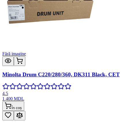
Fără imagine
Minolta Drum C220/280/360, DK311 Black, CET
4.5
1 400
MDL
În coș