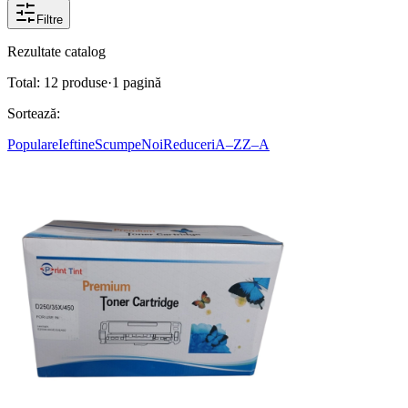
Filtre
Rezultate catalog
Total:
12
produse
·
1
pagină
Sortează:
Populare
Ieftine
Scumpe
Noi
Reduceri
A–Z
Z–A