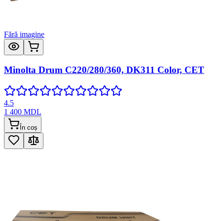
Fără imagine
Minolta Drum C220/280/360, DK311 Color, CET
4.5
1 400
MDL
În coș