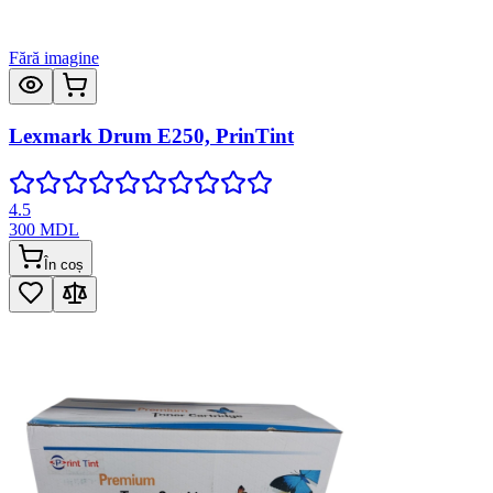
Fără imagine
Lexmark Drum E250, PrinTint
4.5
300
MDL
În coș