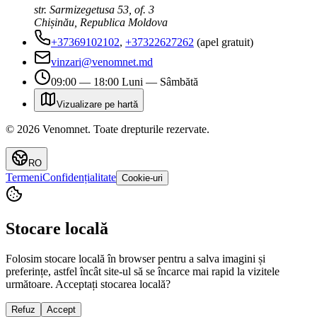
str. Sarmizegetusa 53, of. 3
Chișinău, Republica Moldova
+37369102102
,
+37322627262
(apel gratuit)
vinzari@venomnet.md
09:00 — 18:00 Luni — Sâmbătă
Vizualizare pe hartă
©
2026
Venomnet
.
Toate drepturile rezervate.
RO
Termeni
Confidențialitate
Cookie-uri
Stocare locală
Folosim stocare locală în browser pentru a salva imagini și
preferințe, astfel încât site-ul să se încarce mai rapid la vizitele
următoare. Acceptați stocarea locală?
Refuz
Accept