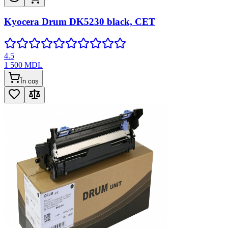
Kyocera Drum DK5230 black, CET
4.5
1 500
MDL
În coș