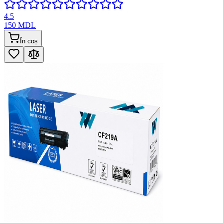
4.5
150
MDL
În coș