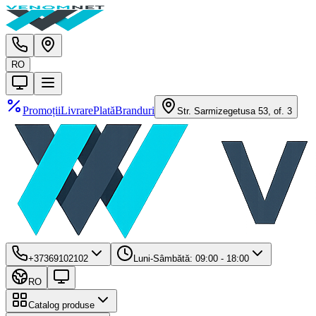
RO
Promoții
Livrare
Plată
Branduri
Str. Sarmizegetusa 53, of. 3
+37369102102
Luni-Sâmbătă: 09:00 - 18:00
RO
Catalog produse