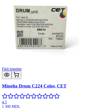
Fără imagine
Minolta Drum C224 Color, CET
4.5
1 300
MDL