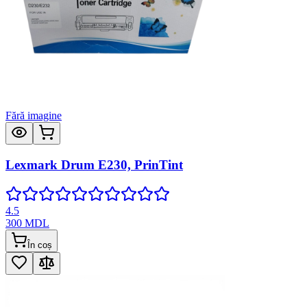
Fără imagine
Lexmark Drum E230, PrinTint
4.5
300
MDL
În coș