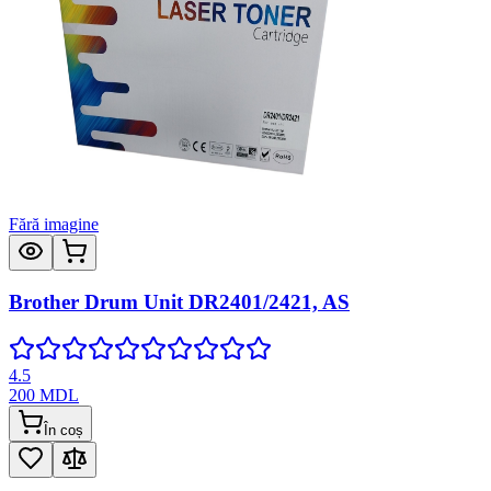
Fără imagine
Brother Drum Unit DR2401/2421, AS
4.5
200
MDL
În coș