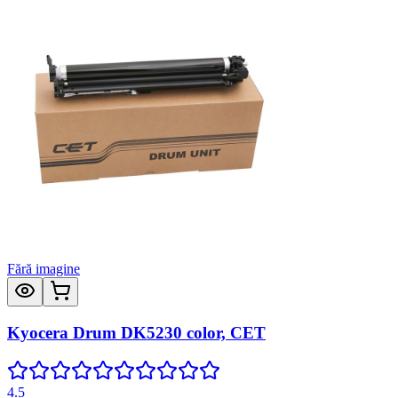
Fără imagine
Kyocera Drum DK5230 color, CET
4.5