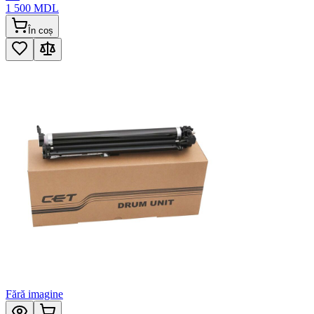
1 500
MDL
În coș
Fără imagine