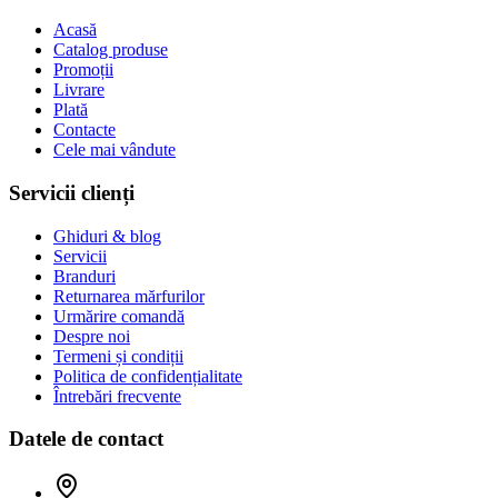
Acasă
Catalog produse
Promoții
Livrare
Plată
Contacte
Cele mai vândute
Servicii clienți
Ghiduri & blog
Servicii
Branduri
Returnarea mărfurilor
Urmărire comandă
Despre noi
Termeni și condiții
Politica de confidențialitate
Întrebări frecvente
Datele de contact