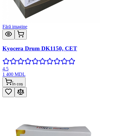
Fără imagine
Kyocera Drum DK1150, CET
4.5
1 400
MDL
În coș