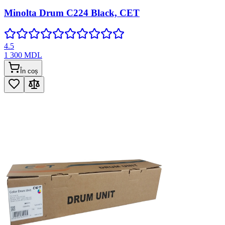
Minolta Drum C224 Black, CET
4.5
1 300
MDL
În coș