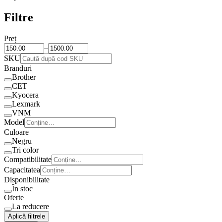
Filtre
Preț
–
SKU
Branduri
Brother
CET
Kyocera
Lexmark
VNM
Model
Culoare
Negru
Tri color
Compatibilitate
Capacitatea
Disponibilitate
În stoc
Oferte
La reducere
Aplică filtrele