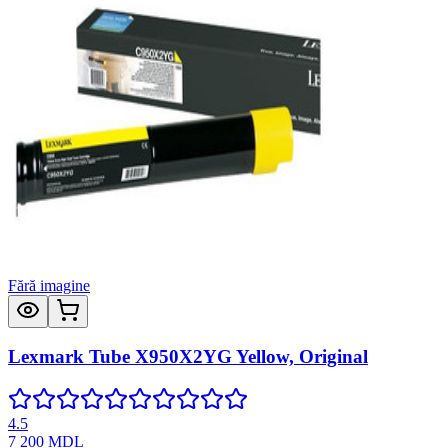
Fără imagine
Lexmark Tube X950X2YG Yellow, Original
4.5
7 200
MDL