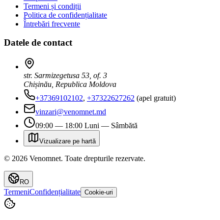
Termeni și condiții
Politica de confidențialitate
Întrebări frecvente
Datele de contact
str. Sarmizegetusa 53, of. 3
Chișinău, Republica Moldova
+37369102102
,
+37322627262
(apel gratuit)
vinzari@venomnet.md
09:00 — 18:00 Luni — Sâmbătă
Vizualizare pe hartă
©
2026
Venomnet
.
Toate drepturile rezervate.
RO
Termeni
Confidențialitate
Cookie-uri