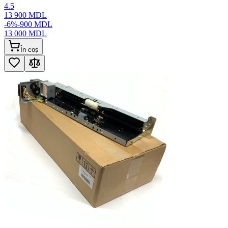
4.5
13 900
MDL
-
6
%
-
900
MDL
13 000
MDL
În coș