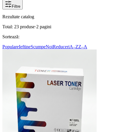
Filtre
Rezultate catalog
Total:
23
produse
·
2
pagini
Sortează:
Populare
Ieftine
Scumpe
Noi
Reduceri
A–Z
Z–A