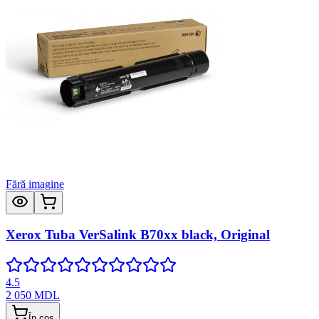
Fără imagine
Xerox Tuba VerSalink B70xx black, Original
4.5
2 050
MDL
În coș