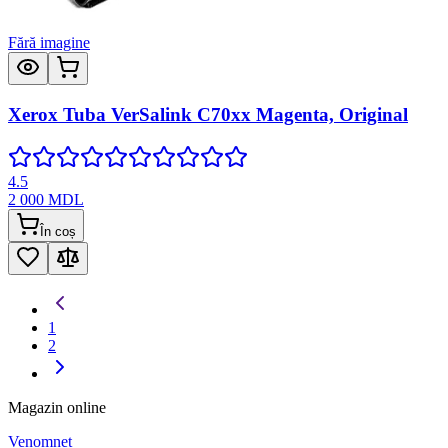
Fără imagine
Xerox Tuba VerSalink C70xx Magenta, Original
4.5
2 000
MDL
În coș
1
2
Magazin online
Venomnet