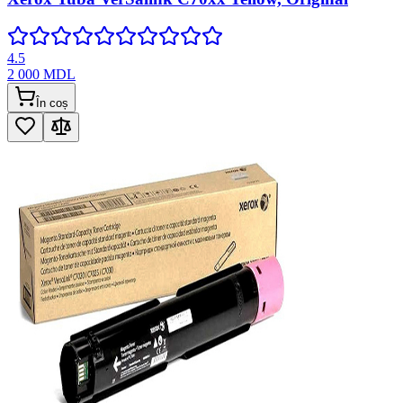
4.5
2 000
MDL
În coș