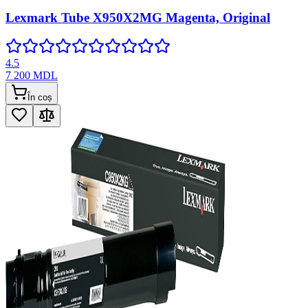
Lexmark Tube X950X2MG Magenta, Original
4.5
7 200
MDL
În coș