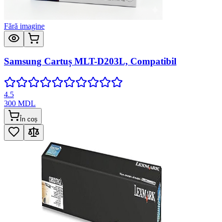
Fără imagine
Samsung Cartuș MLT-D203L, Compatibil
4.5
300
MDL
În coș