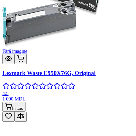
Fără imagine
Lexmark Waste C950X76G, Original
4.5
1 000
MDL
În coș