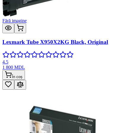
Fără imagine
Lexmark Tube X950X2KG Black, Original
4.5
1 800
MDL
În coș