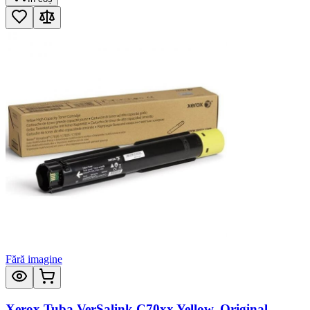
Fără imagine
Xerox Tuba VerSalink C70xx Yellow, Original