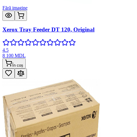
Fără imagine
Xerox Tray Feeder DT 120, Original
4.5
8 100
MDL
În coș