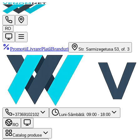
RO
Promoții
Livrare
Plată
Branduri
Str. Sarmizegetusa 53, of. 3
+37369102102
Luni-Sâmbătă: 09:00 - 18:00
RO
Catalog produse