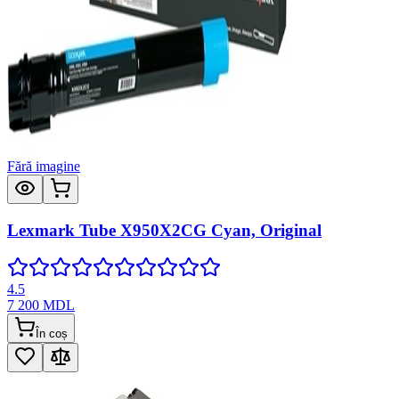
Fără imagine
Lexmark Tube X950X2CG Cyan, Original
4.5
7 200
MDL
În coș