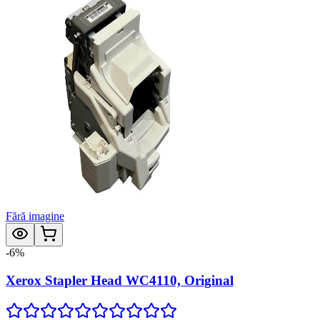
Fără imagine
-
6
%
Xerox Stapler Head WC4110, Original