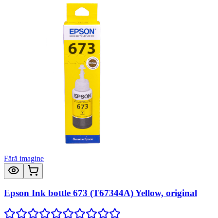
Fără imagine
Epson Ink bottle 673 (T67344A) Yellow, original