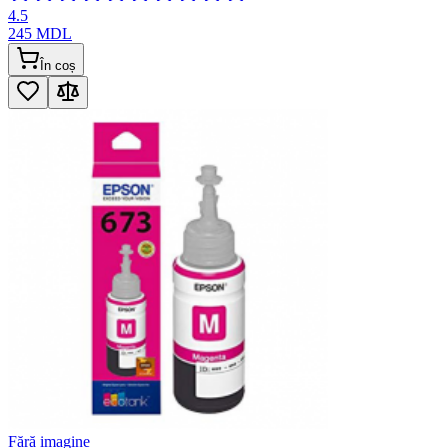
4.5
245
MDL
În coș
Fără imagine