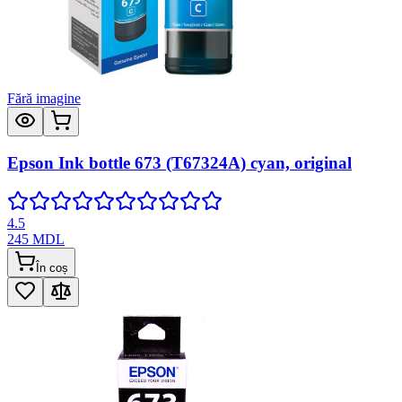
Fără imagine
Epson Ink bottle 673 (T67324A) cyan, original
4.5
245
MDL
În coș