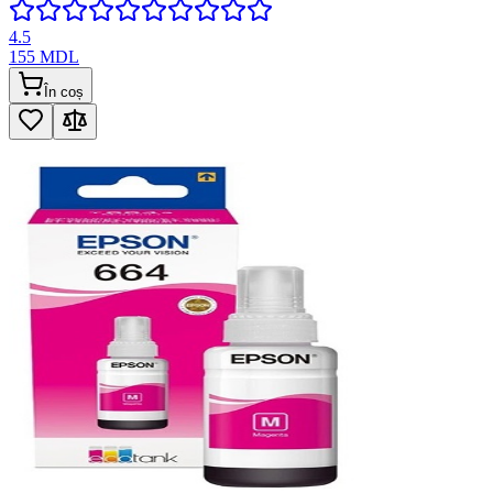
4.5
155
MDL
În coș