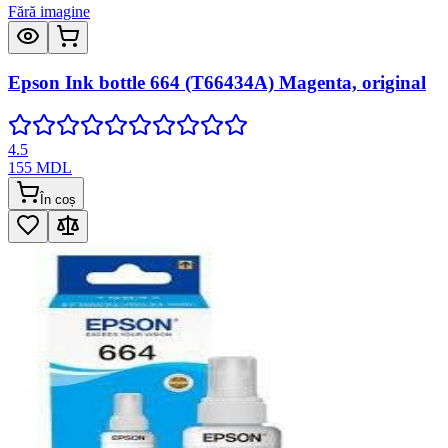
Fără imagine
Epson Ink bottle 664 (T66434A) Magenta, original
4.5
155
MDL
În coș