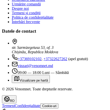
Urmărire comandă
Despre noi
Termeni și condiții
Politica de confidențialitate
Întrebări frecvente
Datele de contact
str. Sarmizegetusa 53, of. 3
Chișinău, Republica Moldova
+37369102102
,
+37322627262
(apel gratuit)
vinzari@venomnet.md
09:00 — 18:00 Luni — Sâmbătă
Vizualizare pe hartă
©
2026
Venomnet
.
Toate drepturile rezervate.
RO
Termeni
Confidențialitate
Cookie-uri