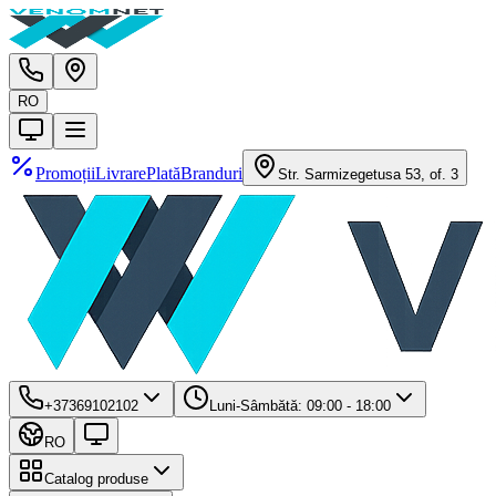
RO
Promoții
Livrare
Plată
Branduri
Str. Sarmizegetusa 53, of. 3
+37369102102
Luni-Sâmbătă: 09:00 - 18:00
RO
Catalog produse