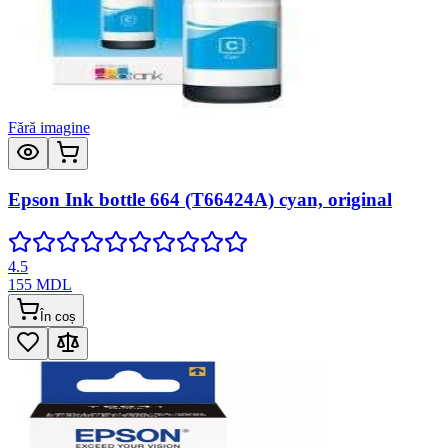
Fără imagine
Epson Ink bottle 664 (T66424A) cyan, original
4.5
155
MDL
În coș