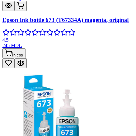
Epson Ink bottle 673 (T67334A) magenta, original
4.5
245
MDL
În coș