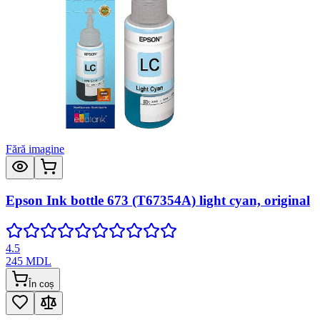
Fără imagine
Epson Ink bottle 673 (T67354A) light cyan, original
4.5
245
MDL
În coș