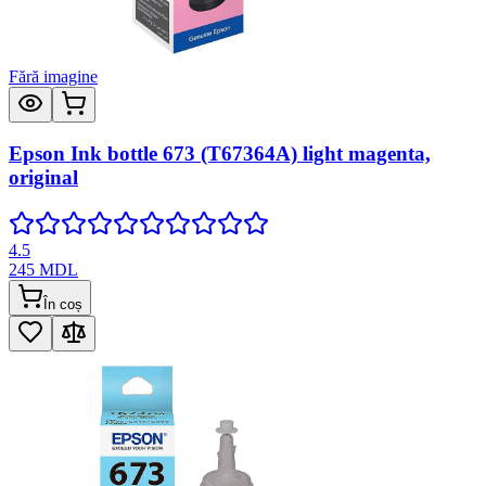
Fără imagine
Epson Ink bottle 673 (T67364A) light magenta,
original
4.5
245
MDL
În coș