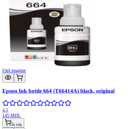
Fără imagine
Epson Ink bottle 664 (T66414A) black, original
4.5
145
MDL
În coș