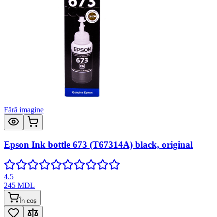
Fără imagine
Epson Ink bottle 673 (T67314A) black, original
4.5
245
MDL
În coș