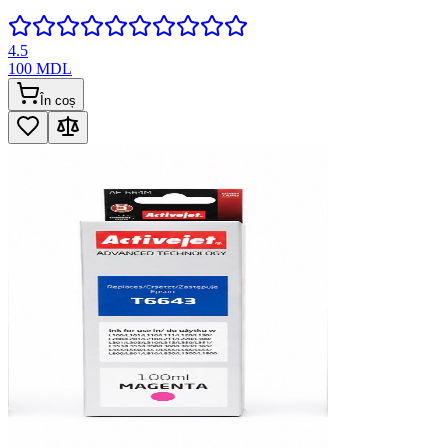
4.5
100
MDL
În coș