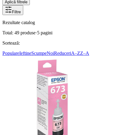
Aplică filtrele
Filtre
Rezultate catalog
Total:
49
produse
·
5
pagini
Sortează:
Populare
Ieftine
Scumpe
Noi
Reduceri
A–Z
Z–A