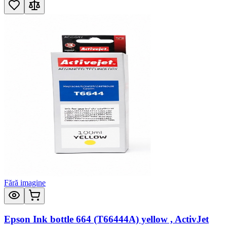
Fără imagine
Epson Ink bottle 664 (T66444A) yellow , ActivJet