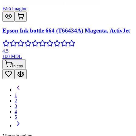
Fără imagine
Epson Ink bottle 664 (T66434A) Magenta, ActivJet
4.5
100
MDL
În coș
1
2
3
4
5
Magazin online