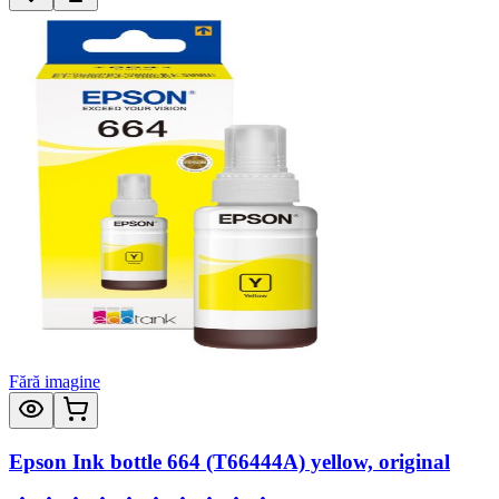
Fără imagine
Epson Ink bottle 664 (T66444A) yellow, original