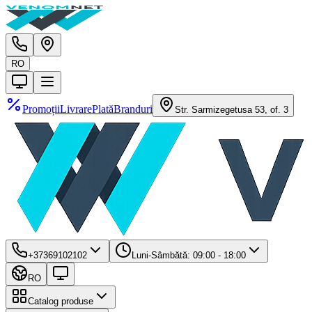
RO
Promoții
Livrare
Plată
Branduri
Str. Sarmizegetusa 53, of. 3
+37369102102
Luni-Sâmbătă: 09:00 - 18:00
RO
Catalog produse