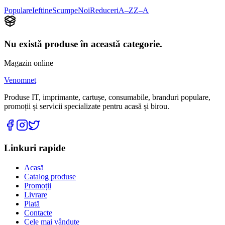
Populare
Ieftine
Scumpe
Noi
Reduceri
A–Z
Z–A
Nu există produse în această categorie.
Magazin online
Venomnet
Produse IT, imprimante, cartușe, consumabile, branduri populare,
promoții și servicii specializate pentru acasă și birou.
Linkuri rapide
Acasă
Catalog produse
Promoții
Livrare
Plată
Contacte
Cele mai vândute