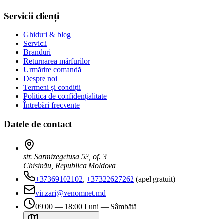
Servicii clienți
Ghiduri & blog
Servicii
Branduri
Returnarea mărfurilor
Urmărire comandă
Despre noi
Termeni și condiții
Politica de confidențialitate
Întrebări frecvente
Datele de contact
str. Sarmizegetusa 53, of. 3
Chișinău, Republica Moldova
+37369102102
,
+37322627262
(apel gratuit)
vinzari@venomnet.md
09:00 — 18:00 Luni — Sâmbătă