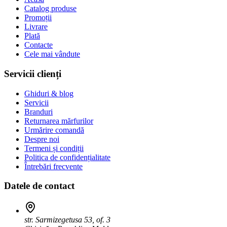
Catalog produse
Promoții
Livrare
Plată
Contacte
Cele mai vândute
Servicii clienți
Ghiduri & blog
Servicii
Branduri
Returnarea mărfurilor
Urmărire comandă
Despre noi
Termeni și condiții
Politica de confidențialitate
Întrebări frecvente
Datele de contact
str. Sarmizegetusa 53, of. 3