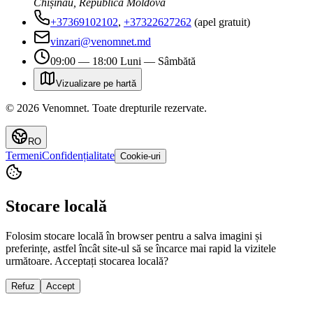
Chișinău, Republica Moldova
+37369102102
,
+37322627262
(apel gratuit)
vinzari@venomnet.md
09:00 — 18:00 Luni — Sâmbătă
Vizualizare pe hartă
©
2026
Venomnet
.
Toate drepturile rezervate.
RO
Termeni
Confidențialitate
Cookie-uri
Stocare locală
Folosim stocare locală în browser pentru a salva imagini și
preferințe, astfel încât site-ul să se încarce mai rapid la vizitele
următoare. Acceptați stocarea locală?
Refuz
Accept