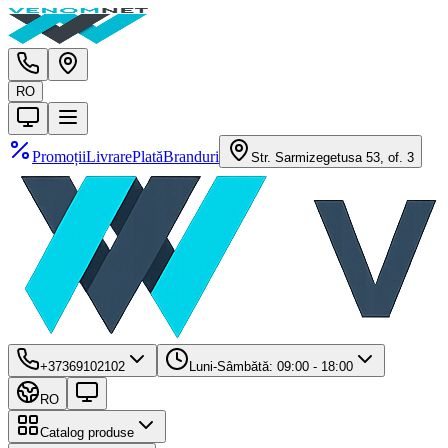
RO
Promoții
Livrare
Plată
Branduri
Str. Sarmizegetusa 53, of. 3
+37369102102
Luni-Sâmbătă: 09:00 - 18:00
RO
Catalog produse