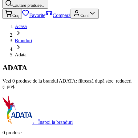
Căutare produse…
Favorite
Compară
Coș
Cont
Acasă
Branduri
Adata
ADATA
Vezi 0 produse de la brandul ADATA: filtrează după stoc, reduceri
și preț.
←
Înapoi la branduri
0 produse