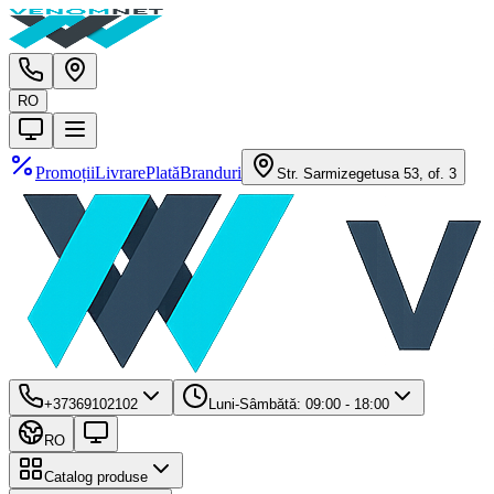
RO
Promoții
Livrare
Plată
Branduri
Str. Sarmizegetusa 53, of. 3
+37369102102
Luni-Sâmbătă: 09:00 - 18:00
RO
Catalog produse