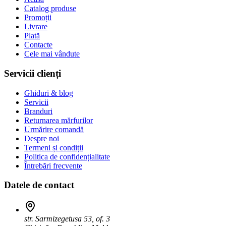
Catalog produse
Promoții
Livrare
Plată
Contacte
Cele mai vândute
Servicii clienți
Ghiduri & blog
Servicii
Branduri
Returnarea mărfurilor
Urmărire comandă
Despre noi
Termeni și condiții
Politica de confidențialitate
Întrebări frecvente
Datele de contact
str. Sarmizegetusa 53, of. 3