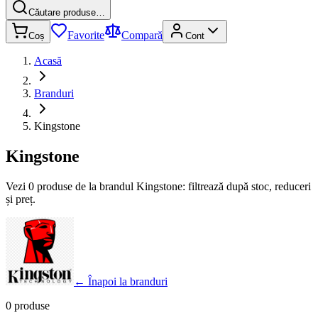
Căutare produse…
Favorite
Compară
Coș
Cont
Acasă
Branduri
Kingstone
Kingstone
Vezi 0 produse de la brandul Kingstone: filtrează după stoc, reduceri
și preț.
←
Înapoi la branduri
0 produse