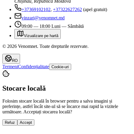
Chișinău, Republica Moldova
+37369102102
,
+37322627262
(apel gratuit)
vinzari@venomnet.md
09:00 — 18:00 Luni — Sâmbătă
Vizualizare pe hartă
©
2026
Venomnet
.
Toate drepturile rezervate.
RO
Termeni
Confidențialitate
Cookie-uri
Stocare locală
Folosim stocare locală în browser pentru a salva imagini și
preferințe, astfel încât site-ul să se încarce mai rapid la vizitele
următoare. Acceptați stocarea locală?
Refuz
Accept