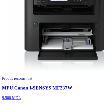
Produs recomandat
MFU Canon I-SENSYS MF237W
9.500 MDL