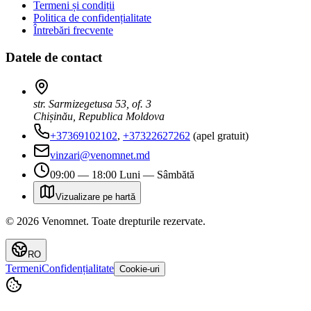
Termeni și condiții
Politica de confidențialitate
Întrebări frecvente
Datele de contact
str. Sarmizegetusa 53, of. 3
Chișinău, Republica Moldova
+37369102102
,
+37322627262
(apel gratuit)
vinzari@venomnet.md
09:00 — 18:00 Luni — Sâmbătă
Vizualizare pe hartă
©
2026
Venomnet
.
Toate drepturile rezervate.
RO
Termeni
Confidențialitate
Cookie-uri