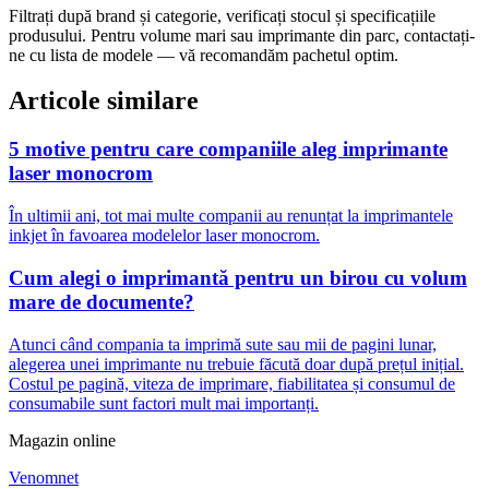
Filtrați după brand și categorie, verificați stocul și specificațiile
produsului. Pentru volume mari sau imprimante din parc, contactați-
ne cu lista de modele — vă recomandăm pachetul optim.
Articole similare
5 motive pentru care companiile aleg imprimante
laser monocrom
În ultimii ani, tot mai multe companii au renunțat la imprimantele
inkjet în favoarea modelelor laser monocrom.
Cum alegi o imprimantă pentru un birou cu volum
mare de documente?
Atunci când compania ta imprimă sute sau mii de pagini lunar,
alegerea unei imprimante nu trebuie făcută doar după prețul inițial.
Costul pe pagină, viteza de imprimare, fiabilitatea și consumul de
consumabile sunt factori mult mai importanți.
Magazin online
Venomnet