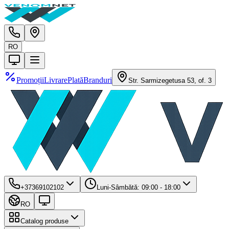
RO
Promoții
Livrare
Plată
Branduri
Str. Sarmizegetusa 53, of. 3
+37369102102
Luni-Sâmbătă: 09:00 - 18:00
RO
Catalog produse