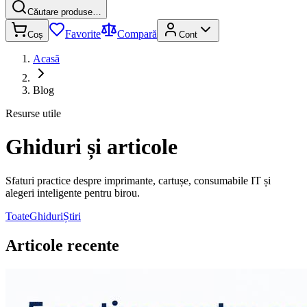
Căutare produse…
Favorite
Compară
Coș
Cont
Acasă
Blog
Resurse utile
Ghiduri și articole
Sfaturi practice despre imprimante, cartușe, consumabile IT și
alegeri inteligente pentru birou.
Toate
Ghiduri
Știri
Articole recente