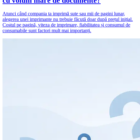
cu volum mare de documente?
Atunci când compania ta imprimă sute sau mii de pagini lunar,
alegerea unei imprimante nu trebuie făcută doar după prețul inițial.
Costul pe pagină, viteza de imprimare, fiabilitatea și consumul de
consumabile sunt factori mult mai importanți.