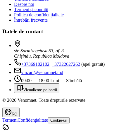
Despre noi
Termeni și condiții
Politica de confidențialitate
Întrebări frecvente
Datele de contact
str. Sarmizegetusa 53, of. 3
Chișinău, Republica Moldova
+37369102102
,
+37322627262
(apel gratuit)
vinzari@venomnet.md
09:00 — 18:00 Luni — Sâmbătă
Vizualizare pe hartă
©
2026
Venomnet
.
Toate drepturile rezervate.
RO
Termeni
Confidențialitate
Cookie-uri