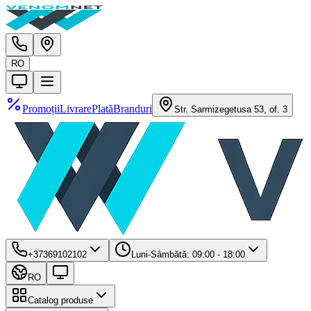
RO
Promoții
Livrare
Plată
Branduri
Str. Sarmizegetusa 53, of. 3
+37369102102
Luni-Sâmbătă: 09:00 - 18:00
RO
Catalog produse